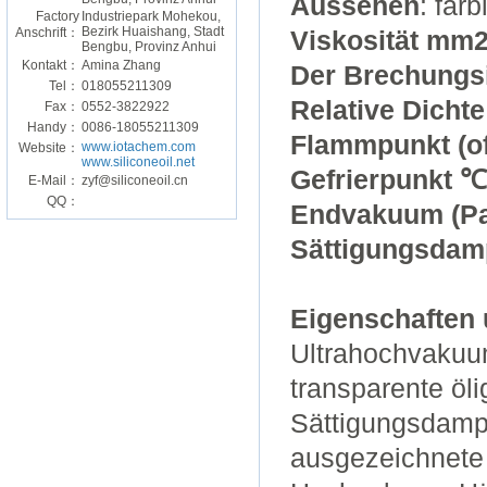
Aussehen
: far
Factory
Industriepark Mohekou,
Bezirk Huaishang, Stadt
Anschrift：
Viskosität mm2
Bengbu, Provinz Anhui
Kontakt：
Amina Zhang
Der Brechungs
Tel：
018055211309
Relative Dicht
Fax：
0552-3822922
Handy：
0086-18055211309
Flammpunkt (of
www.iotachem.com
Website：
www.siliconeoil.net
Gefrierpunkt 
E-Mail：
zyf@siliconeoil.cn
QQ：
Endvakuum (Pa
Sättigungsdamp
Eigenschaften
Ultrahochvakuum
transparente öli
Sättigungsdampf
ausgezeichnete 