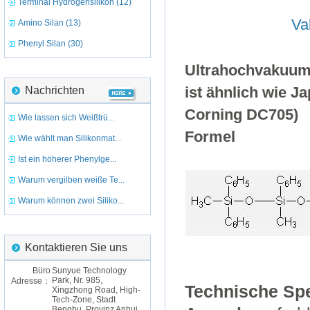
Terminal Hydrogensilikon (12)
Va
Amino Silan (13)
Phenyl Silan (30)
Ultrahochvakuum
Nachrichten
ist ähnlich wie 
Corning DC705)
Wie lassen sich Weißtrü...
Formel
Wie wählt man Silikonmat...
Ist ein höherer Phenylge...
Warum vergilben weiße Te...
Warum können zwei Siliko...
Kontaktieren Sie uns
Büro
Sunyue Technology
Park, Nr. 985,
Adresse：
Technische Spe
Xingzhong Road, High-
Tech-Zone, Stadt
Bengbu, Provinz Anhui