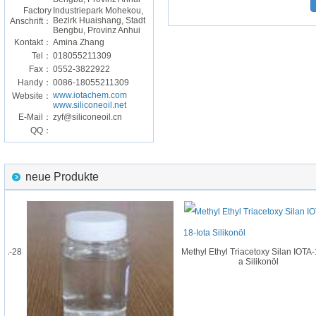
Factory
Industriepark Mohekou,
Bezirk Huaishang, Stadt
Anschrift：
Bengbu, Provinz Anhui
Kontakt：
Amina Zhang
Tel：
018055211309
Fax：
0552-3822922
Handy：
0086-18055211309
www.iotachem.com
Website：
www.siliconeoil.net
E-Mail：
zyf@siliconeoil.cn
QQ：
neue Produkte
TA-28
Methyl Ethyl Triacetoxy Silan IOTA-1
a Silikonöl