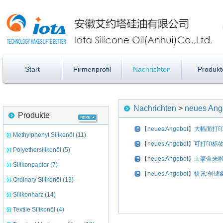
Start
Firmenprofil
Nachrichten
Produkt
Nachrichten
>
neues Ang
Produkte
【
neues Angebot
】
大幅面打印
Methylphenyl Silikonöl (11)
【
neues Angebot
】
可打印标签
Polyethersilikonöl (5)
【
neues Angebot
】
土豪金来啦
Silikonpapier (7)
【
neues Angebot
】
快讯:创锦
Ordinary Silikonöl (13)
Silikonharz (14)
Textile Silikonöl (4)