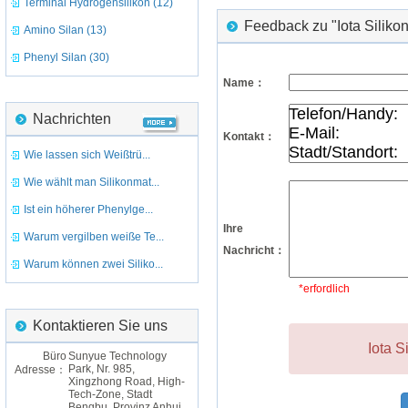
Terminal Hydrogensilikon (12)
Feedback zu "Iota Silik
Amino Silan (13)
Phenyl Silan (30)
Name：
Nachrichten
Kontakt：
Wie lassen sich Weißtrü...
Wie wählt man Silikonmat...
Ist ein höherer Phenylge...
Ihre
Warum vergilben weiße Te...
Nachricht：
Warum können zwei Siliko...
*erfordlich
Kontaktieren Sie uns
Iota S
Büro
Sunyue Technology
Park, Nr. 985,
Adresse：
Xingzhong Road, High-
Tech-Zone, Stadt
Bengbu, Provinz Anhui