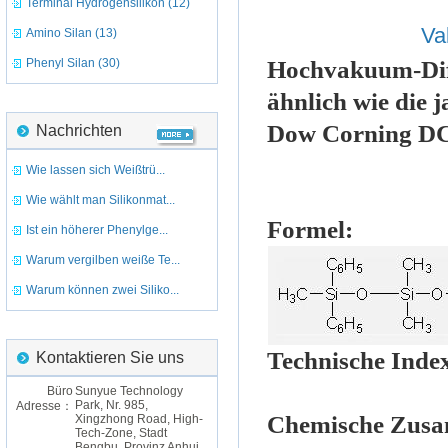
Terminal Hydrogensilikon (12)
Va
Amino Silan (13)
Phenyl Silan (30)
Hochvakuum-Dif
ähnlich wie die
Dow Corning D
Nachrichten
Wie lassen sich Weißtrü...
Wie wählt man Silikonmat...
Formel:
Ist ein höherer Phenylge...
Warum vergilben weiße Te...
Warum können zwei Siliko...
Technische Inde
Kontaktieren Sie uns
Büro
Sunyue Technology
Park, Nr. 985,
Adresse：
Chemische Zus
Xingzhong Road, High-
Tech-Zone, Stadt
Bengbu, Provinz Anhui