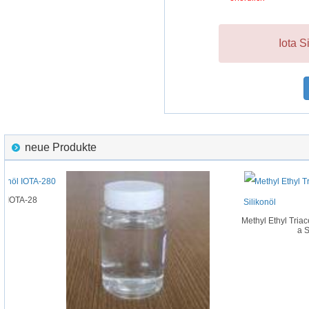
Iota S
neue Produkte
l IOTA-28
Methyl Ethyl Triace
a Si