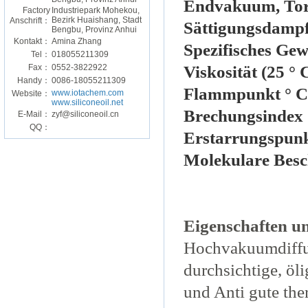
Endvakuum, Torr
Factory
Industriepark Mohekou,
Bezirk Huaishang, Stadt
Anschrift：
Sättigungsdampf
Bengbu, Provinz Anhui
Kontakt：
Amina Zhang
Spezifisches Gew
Tel：
018055211309
Fax：
0552-3822922
Viskosität (25 ° 
Handy：
0086-18055211309
Flammpunkt ° C
www.iotachem.com
Website：
www.siliconeoil.net
Brechungsindex 
E-Mail：
zyf@siliconeoil.cn
QQ：
Erstarrungspunk
Molekulare Bes
Eigenschaften 
Hochvakuumdiffus
durchsichtige, öl
und Anti gute the