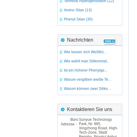
Terminal Hydrogensilikon (12)
Amino Silan (13)
Phenyl Silan (30)
Nachrichten
Wie lassen sich Weißtrü...
Wie wählt man Silikonmat...
Ist ein höherer Phenylge...
Warum vergilben weiße Te...
Warum können zwei Siliko...
Kontaktieren Sie uns
Büro
Sunyue Technology
Park, Nr. 985,
Adresse：
Xingzhong Road, High-
Tech-Zone, Stadt
Bengbu, Provinz Anhui