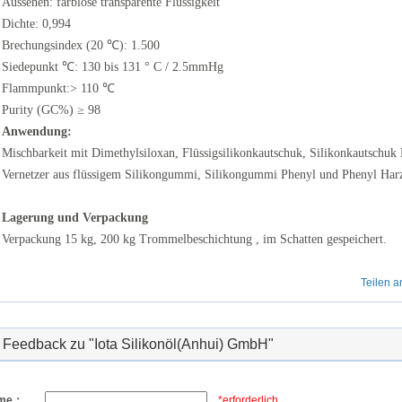
Aussehen: farblose transparente Flüssigkeit
Dichte: 0,994
Brechungsindex (20 ℃): 1.500
Siedepunkt ℃: 130 bis 131 ° C / 2.5mmHg
Flammpunkt:> 110 ℃
Purity (GC%) ≥ 98
Anwendung:
Mischbarkeit mit Dimethylsiloxan, Flüssigsilikonkautschuk, Silikonkautschuk
Vernetzer aus flüssigem Silikongummi, Silikongummi Phenyl und Phenyl Har
Lagerung und Verpackung
Verpackung 15 kg, 200 kg Trommelbeschichtung , im Schatten gespeichert.
Teilen 
Feedback zu "Iota Silikonöl(Anhui) GmbH"
me：
*erforderlich