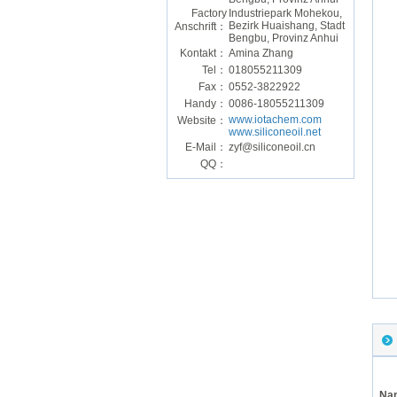
Factory
Industriepark Mohekou,
Bezirk Huaishang, Stadt
Anschrift：
Bengbu, Provinz Anhui
Kontakt：
Amina Zhang
Tel：
018055211309
Fax：
0552-3822922
Handy：
0086-18055211309
www.iotachem.com
Website：
www.siliconeoil.net
E-Mail：
zyf@siliconeoil.cn
QQ：
Na