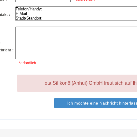
ntakt：
e
hricht：
*erfordlich
Iota Silikonöl(Anhui) GmbH freut sich auf Ih
Ich möchte eine Nachricht hinterlas