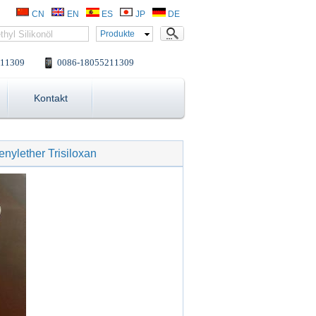
CN
EN
ES
JP
DE
Produkte
11309
0086-18055211309
Kontakt
nylether Trisiloxan