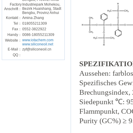
Factory
Industriepark Mohekou,
Bezirk Huaishang, Stadt
Anschrift：
Bengbu, Provinz Anhui
Kontakt：
Amina Zhang
Tel：
018055211309
Fax：
0552-3822922
Handy：
0086-18055211309
www.iotachem.com
Website：
www.siliconeoil.net
E-Mail：
zyf@siliconeoil.cn
QQ：
SPEZIFIKATIO
Aussehen: farblos
Spezifisches Gew
Brechungsindex,
Siedepunkt
℃
: 9
Flammpunkt, CO
Purity (GC%) ≥ 