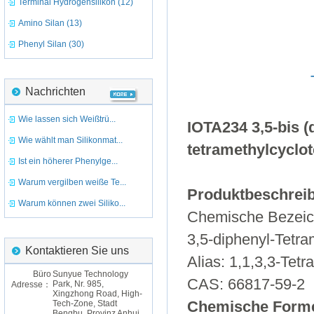
Terminal Hydrogensilikon (12)
Amino Silan (13)
Phenyl Silan (30)
Nachrichten
Wie lassen sich Weißtrü...
IOTA234 3,5-bis (
Wie wählt man Silikonmat...
tetramethylcyclot
Ist ein höherer Phenylge...
Warum vergilben weiße Te...
Produktbeschrei
Warum können zwei Siliko...
Chemische Bezeichn
3,5-diphenyl-Tetra
Kontaktieren Sie uns
Alias: 1,1,3,3-Tetr
Büro
Sunyue Technology
CAS: 66817-59-2
Park, Nr. 985,
Adresse：
Xingzhong Road, High-
Tech-Zone, Stadt
Chemische Form
Bengbu, Provinz Anhui