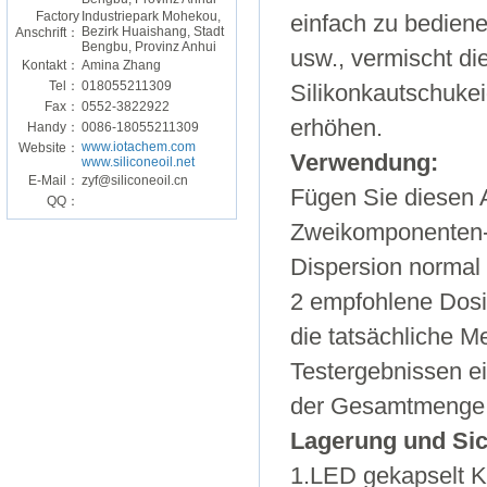
Factory
Industriepark Mohekou,
einfach zu bedien
Bezirk Huaishang, Stadt
Anschrift：
Bengbu, Provinz Anhui
usw., vermischt di
Kontakt：
Amina Zhang
Tel：
018055211309
Silikonkautschuke
Fax：
0552-3822922
erhöhen.
Handy：
0086-18055211309
www.iotachem.com
Website：
Verwendung:
www.siliconeoil.net
E-Mail：
zyf@siliconeoil.cn
Fügen Sie diesen 
QQ：
Zweikomponenten-
Dispersion normal
2 empfohlene Dos
die tatsächliche M
Testergebnissen ei
der Gesamtmenge a
Lagerung und Si
1.LED gekapselt Ki