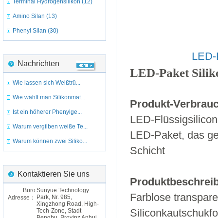
Terminal Hydrogensilikon (12)
Amino Silan (13)
Phenyl Silan (30)
LED-P
Nachrichten
LED-Paket Silik
Wie lassen sich Weißtrü...
Wie wählt man Silikonmat...
Produkt-Verbrauc
Ist ein höherer Phenylge...
LED-Flüssigsilicon
Warum vergilben weiße Te...
LED-Paket, das geb
Warum können zwei Siliko...
Schicht
Kontaktieren Sie uns
Produktbeschrei
Büro
Sunyue Technology
Farblose transpare
Park, Nr. 985,
Adresse：
Xingzhong Road, High-
Tech-Zone, Stadt
Siliconkautschukf
Bengbu, Provinz Anhui