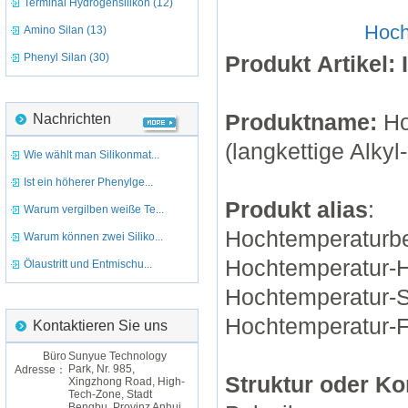
Terminal Hydrogensilikon (12)
Hoch
Amino Silan (13)
Phenyl Silan (30)
Produkt
Artikel:
Produktname:
Ho
Nachrichten
(langkettige Alkyl-
Wie wählt man Silikonmat...
Ist ein höherer Phenylge...
Produkt alias
:
Warum vergilben weiße Te...
Hochtemperaturbe
Warum können zwei Siliko...
Hochtemperatur-H
Ölaustritt und Entmischu...
Hochtemperatur-
Hochtemperatur-F
Kontaktieren Sie uns
Büro
Sunyue Technology
Park, Nr. 985,
Adresse：
Struktur oder K
Xingzhong Road, High-
Tech-Zone, Stadt
Bengbu, Provinz Anhui