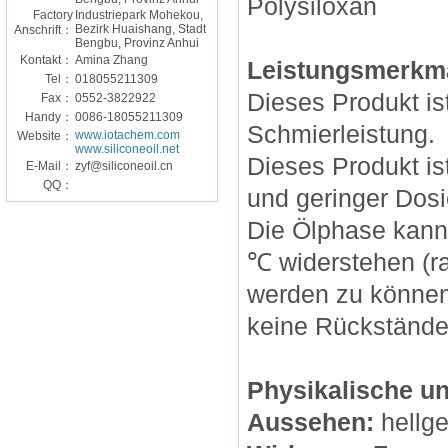
Polysiloxan
Factory
Industriepark Mohekou,
Bezirk Huaishang, Stadt
Anschrift：
Bengbu, Provinz Anhui
Kontakt：
Amina Zhang
Leistungsmerkm
Tel：
018055211309
Dieses Produkt i
Fax：
0552-3822922
Handy：
0086-18055211309
Schmierleistung.
www.iotachem.com
Website：
www.siliconeoil.net
Dieses Produkt
is
E-Mail：
zyf@siliconeoil.cn
QQ：
und geringer Dosi
Die Ölphase kann
℃
widerstehen
(r
werden zu
könne
keine Rückstände
Physikalische u
Aussehen:
hellge