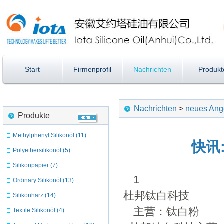
Start
Firmenprofil
Nachrichten
Produkt
Nachrichten
>
neues Ang
Produkte
Methylphenyl Silikonöl (11)
快讯
Polyethersilikonöl (5)
Silikonpapier (7)
1
Ordinary Silikonöl (13)
杜邦钛白科技
Silikonharz (14)
主营：钛白粉
Textile Silikonöl (4)