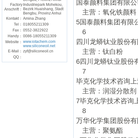
国泰颜料集团有限公
Factory
Industriepark Mohekou,
Bezirk Huaishang, Stadt
Anschrift：
主营：氧化铁颜料
Bengbu, Provinz Anhui
Kontakt：
Amina Zhang
5国泰颜料集团有限
Tel：
018055211309
Fax：
0552-3822922
6
Handy：
0086-18055211309
四川龙蟒钛业股份有
www.iotachem.com
Website：
www.siliconeoil.net
主营：钛白粉
E-Mail：
zyf@siliconeoil.cn
QQ：
6四川龙蟒钛业股份
7
毕克化学技术咨询上
主营：润湿分散剂
7毕克化学技术咨询
8
万华化学集团股份有
主营：聚氨酯