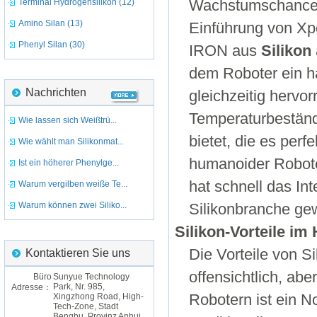
Terminal Hydrogensilikon (12)
Wachstumschancen f
Amino Silan (13)
Einführung von Xpe
Phenyl Silan (30)
IRON aus
Silikon
dem Roboter ein ha
Nachrichten
gleichzeitig hervo
Temperaturbeständi
Wie lassen sich Weißtrü...
bietet, die es per
Wie wählt man Silikonmat...
humanoider Robot
Ist ein höherer Phenylge...
hat schnell das In
Warum vergilben weiße Te...
Warum können zwei Siliko...
Silikonbranche ge
Silikon-Vorteile im
Die Vorteile von S
Kontaktieren Sie uns
offensichtlich, a
Büro
Sunyue Technology
Park, Nr. 985,
Adresse：
Xingzhong Road, High-
Robotern ist ein 
Tech-Zone, Stadt
Bengbu, Provinz Anhui