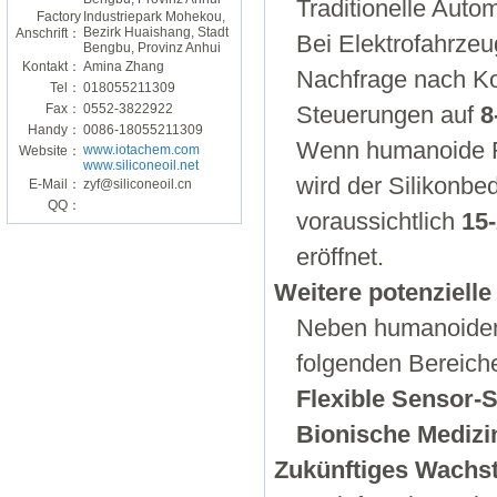
Traditionelle Auto
Factory
Industriepark Mohekou,
Bezirk Huaishang, Stadt
Anschrift：
Bei Elektrofahrzeu
Bengbu, Provinz Anhui
Kontakt：
Amina Zhang
Nachfrage nach Ko
Tel：
018055211309
Fax：
0552-3822922
Steuerungen auf
8
Handy：
0086-18055211309
Wenn humanoide Ro
www.iotachem.com
Website：
www.siliconeoil.net
wird der Silikonbed
E-Mail：
zyf@siliconeoil.cn
QQ：
voraussichtlich
15
eröffnet.
Weitere potenziell
Neben humanoiden 
folgenden Bereich
Flexible Sensor-
Bionische Medizi
Zukünftiges Wachs