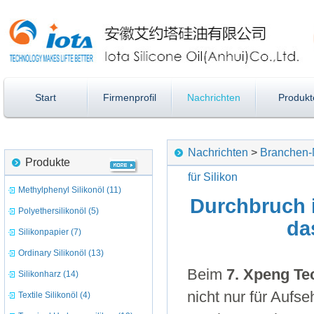
Start
Firmenprofil
Nachrichten
Produkt
Nachrichten
>
Branchen
Produkte
für Silikon
Methylphenyl Silikonöl (11)
Durchbruch 
Polyethersilikonöl (5)
da
Silikonpapier (7)
Ordinary Silikonöl (13)
Beim
7. Xpeng Te
Silikonharz (14)
nicht nur für Aufs
Textile Silikonöl (4)