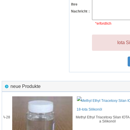
Ihre
Nachricht：
*erfordlich
Iota S
neue Produkte
TA-28
Methyl Ethyl Triacetoxy Silan IOTA-1
a Silikonöl