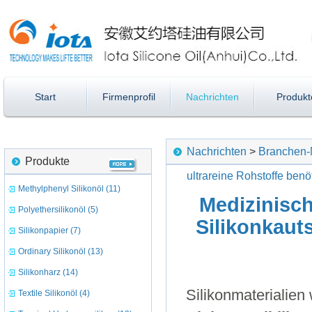
Start
Firmenprofil
Nachrichten
Produkt
Nachrichten
>
Branchen
Produkte
ultrareine Rohstoffe benöt
Methylphenyl Silikonöl (11)
Medizinisch
Polyethersilikonöl (5)
Silikonkaut
Silikonpapier (7)
Ordinary Silikonöl (13)
Silikonharz (14)
Silikonmaterialien
Textile Silikonöl (4)