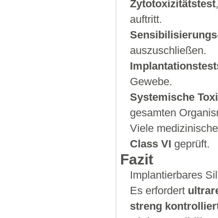
Zytotoxizitätstest
auftritt.
Sensibilisierungs
auszuschließen.
Implantationstest
Gewebe.
Systemische Toxiz
gesamten Organis
Viele medizinisch
Class VI
geprüft.
Fazit
Implantierbares Si
Es erfordert
ultrar
streng kontrolli