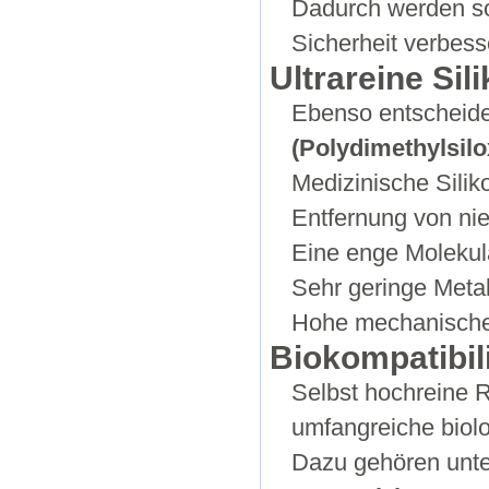
Dadurch werden sow
Sicherheit verbess
Ultrareine Sil
Ebenso entscheide
(Polydimethylsil
Medizinische Silik
Entfernung von ni
Eine enge Molekul
Sehr geringe Meta
Hohe mechanische F
Biokompatibil
Selbst hochreine R
umfangreiche biol
Dazu gehören unt