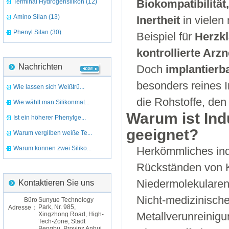
Terminal Hydrogensilikon (12)
Biokompatibilität
Amino Silan (13)
Inertheit
in vielen
Phenyl Silan (30)
Beispiel für
Herzkl
kontrollierte Ar
Nachrichten
Doch
implantierb
besonders reines I
Wie lassen sich Weißtrü...
die Rohstoffe, den
Wie wählt man Silikonmat...
Warum ist Indu
Ist ein höherer Phenylge...
geeignet?
Warum vergilben weiße Te...
Warum können zwei Siliko...
Herkömmliches ind
Rückständen von K
Niedermolekularen
Kontaktieren Sie uns
Nicht-medizinische
Büro
Sunyue Technology
Park, Nr. 985,
Adresse：
Xingzhong Road, High-
Metallverunreinig
Tech-Zone, Stadt
Bengbu, Provinz Anhui