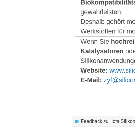
Biokompatibilität
gewährleisten.
Deshalb gehört med
Werkstoffen für m
Wenn Sie
hochrei
Katalysatoren
ode
Silikonanwendunge
Website:
www.sili
E-Mail:
zyf@silico
Feedback zu "Iota Silik